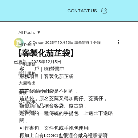
CONTACT US
All Posts
LC.Deisgn
2025年10月13日
讀畢需時 1 分鐘
All Posts
【客製化茄芷袋】
龍成實績
已更新：
2025年12月5日
印刷服務
客　　戶｜嗨!營業中
設計服務
服務項目｜客製化茄芷袋
大圖輸出
茄芷袋跟紗網袋是不同的，
餐飲
茄芷袋，原名茭薦又稱加薦仔、茭薦仔，
公司紀事
類似新商品稱台客袋、復古袋，
服務說明
是台灣的一種傳統的手提包，上邊比下邊略
闊，
可作書包、文件包或手挽包使用!
再加上自有LOGO也很適合做為禮贈品唷!