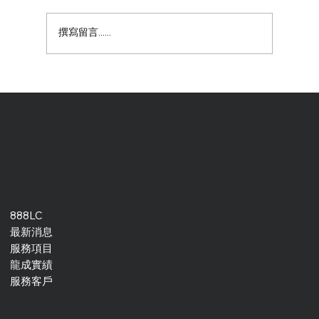
【特硬瓦楞插底手提盒】
撰寫留言......
888LC
最新消息
服務項目
龍成實績
服務客戶