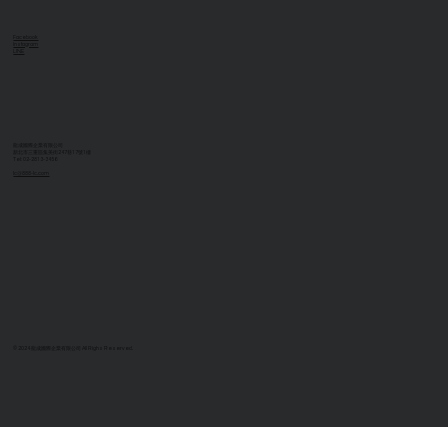
Facebook
Instagram
LINE
龍成國際企業有限公司
新北市三重區集美街247巷17號1樓
Tel: 02-2813-3456
lc@888-lc.com
© 2024 龍成國際企業有限公司 All Righs Reserved.