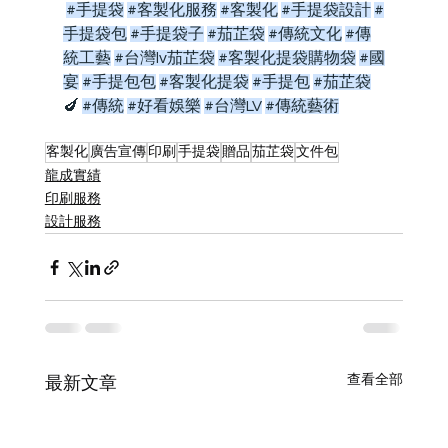
#手提袋
#客製化服務
#客製化
#手提袋設計
#
手提袋包
#手提袋子
#茄芷袋
#傳統文化
#傳
統工藝
#台灣lv茄芷袋
#客製化提袋購物袋
#國
宴
#手提包包
#客製化提袋
#手提包
#茄芷袋
🍆 
#傳統
#好看娛樂
#台灣LV
#傳統藝術
客製化
廣告宣傳
印刷
手提袋
贈品
茄芷袋
文件包
龍成實績
印刷服務
設計服務
查看全部
最新文章