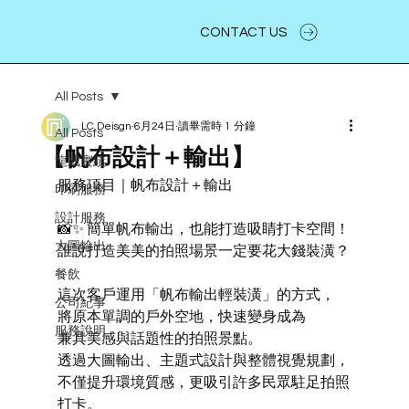
CONTACT US
All Posts
LC.Deisgn
6月24日
讀畢需時 1 分鐘
All Posts
【帆布設計＋輸出】
龍成實績
服務項目｜帆布設計＋輸出
印刷服務
設計服務
📸✨ 簡單帆布輸出，也能打造吸睛打卡空間！
大圖輸出
誰說打造美美的拍照場景一定要花大錢裝潢？
餐飲
這次客戶運用「帆布輸出輕裝潢」的方式，
公司紀事
將原本單調的戶外空地，快速變身成為
服務說明
兼具美感與話題性的拍照景點。
透過大圖輸出、主題式設計與整體視覺規劃，
不僅提升環境質感，更吸引許多民眾駐足拍照
打卡。