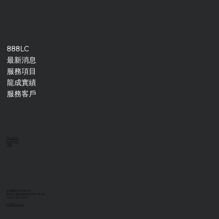
888LC
最新消息
服務項目
龍成實績
服務客戶
Facebook
Instagram
LINE
龍成國際企業有限公司
新北市三重區集美街247巷17號1樓
Tel: 02-2813-3456
lc@888-lc.com