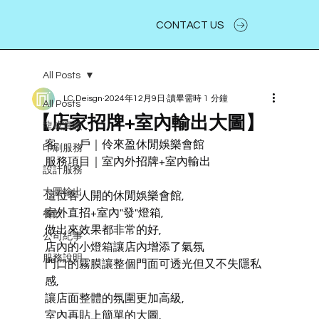
CONTACT US
All Posts
LC.Deisgn
2024年12月9日
讀畢需時 1 分鐘
All Posts
【店家招牌+室內輸出大圖】
龍成實績
客　　戶｜伶來盈休閒娛樂會館
印刷服務
服務項目｜室內外招牌+室內輸出
設計服務
大圖輸出
這位客人開的休閒娛樂會館,
室外直招+室內"發"燈箱,
餐飲
做出來效果都非常的好,
公司紀事
店內的小燈箱讓店內增添了氣氛
服務說明
門口的霧膜讓整個門面可透光但又不失隱私
感,
讓店面整體的氛圍更加高級,
室內再貼上簡單的大圖,