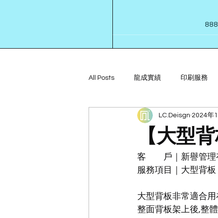
88
All Posts
龍成實績
印刷服務
LC.Deisgn
2024年
【大型背
客　　戶｜新譽管理
服務項目｜大型背板
大型背板非常適合用
整面背板架上後,整體