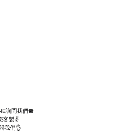
NE詢問我們☎
您客製✌
問我們👌