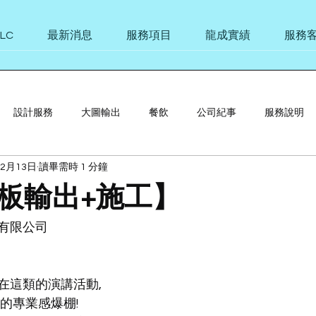
最新消息
服務項目
龍成實績
服務
8LC
設計服務
大圖輸出
餐飲
公司紀事
服務說明
12月13日
讀畢需時 1 分鐘
板輸出+施工】
有限公司
在這類的演講活動,
的專業感爆棚!