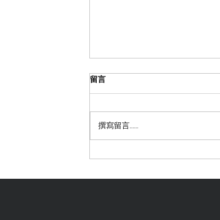
留言
撰寫留言......
【燙金+打凹黑卡名片】