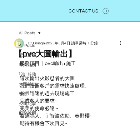
CONTACT US
All Posts
LC.Deisgn
2025年3月4日
讀畢需時 1 分鐘
All Posts
【pvc大圖輸出】
龍成實績
服務項目｜pvc輸出+施工
印刷服務
設計服務
這次輸出火影忍者的大圖,
大圖輸出
我們按照客戶的需求快速處理,
並且迅速的趕去現場施工!
餐飲
完成客人的要求~
公司紀事
完美的使命必達!~
服務說明
漩渦鳴人、宇智波佐助、春野櫻~
期待有機會下次再見~