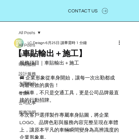
CONTACT US
All Posts
LC.Deisgn
6月25日
讀畢需時 1 分鐘
All Posts
【車貼輸出＋施工】
龍成實績
服務項目｜車貼輸出＋施工
印刷服務
設計服務
🚐 企業形象從車身開始，讓每一次出勤都成
大圖輸出
為最有效的廣告！
一輛車，不只是交通工具，更是公司品牌最直
餐飲
接的行動招牌。
公司紀事
服務說明
本次客戶選擇製作專屬車身貼圖，將企業
LOGO、品牌色彩與服務內容完整呈現在車體
上，讓原本平凡的車輛瞬間變身為高辨識度的
企業形象車。