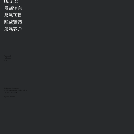
888LC
最新消息
服務項目
龍成實績
服務客戶
Facebook
Instagram
LINE
龍成國際企業有限公司
新北市三重區集美街247巷17號1樓
Tel: 02-2813-3456
lc@888-lc.com