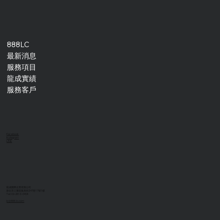
888LC
最新消息
服務項目
龍成實績
服務客戶
Facebook
Instagram
LINE
龍成國際企業有限公司
新北市三重區集美街247巷17號1樓
Tel: 02-2813-3456
lc@888-lc.com