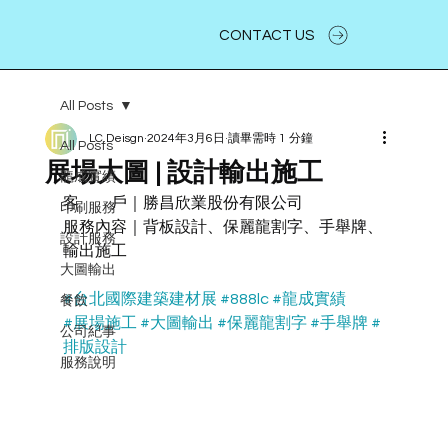
CONTACT US
All Posts
LC.Deisgn
2024年3月6日
讀畢需時 1 分鐘
All Posts
展場大圖 | 設計輸出施工
龍成實績
客　　戶｜勝昌欣業股份有限公司
印刷服務
服務內容｜背板設計、保麗龍割字、手舉牌、
設計服務
輸出施工
大圖輸出
#台北國際建築建材展
#888lc
#龍成實績
餐飲
#展場施工
#大圖輸出
#保麗龍割字
#手舉牌
#
公司紀事
排版設計
服務說明