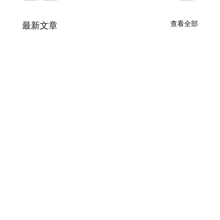
查看全部
最新文章