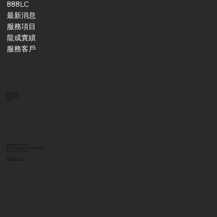
888LC
最新消息
服務項目
龍成實績
服務客戶
Facebook
Instagram
LINE
龍成國際企業有限公司
新北市三重區集美街247巷17號1樓
Tel: 02-2813-3456
lc@888-lc.com